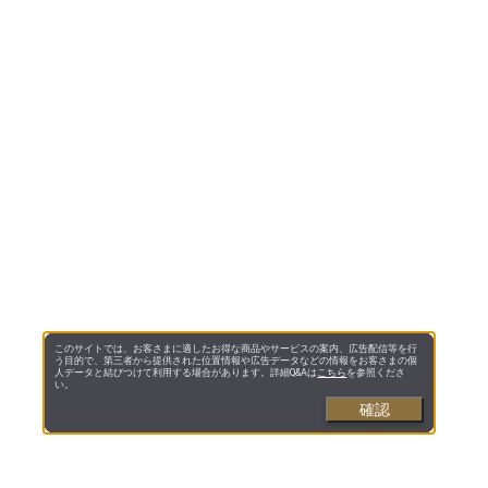
このサイトでは、お客さまに適したお得な商品やサービスの案内、広告配信等を行
う目的で、第三者から提供された位置情報や広告データなどの情報をお客さまの個
人データと結びつけて利用する場合があります。詳細Q&Aは
こちら
を参照くださ
い。
確認