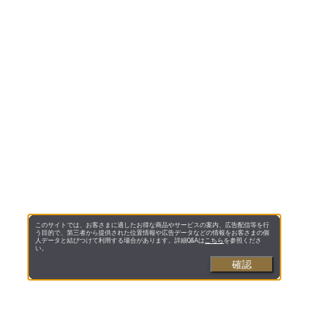
このサイトでは、お客さまに適したお得な商品やサービスの案内、広告配信等を行
う目的で、第三者から提供された位置情報や広告データなどの情報をお客さまの個
人データと結びつけて利用する場合があります。詳細Q&Aは
こちら
を参照くださ
い。
確認