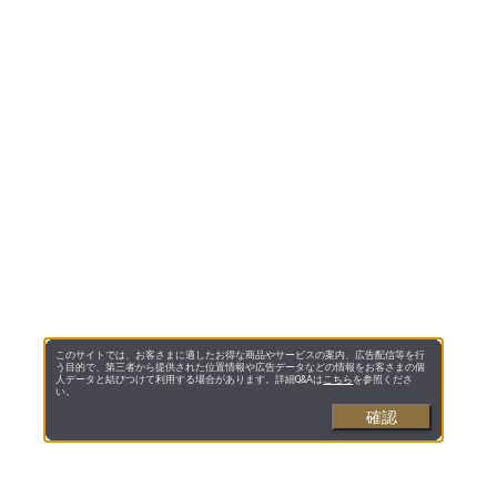
このサイトでは、お客さまに適したお得な商品やサービスの案内、広告配信等を行
う目的で、第三者から提供された位置情報や広告データなどの情報をお客さまの個
人データと結びつけて利用する場合があります。詳細Q&Aは
こちら
を参照くださ
い。
確認