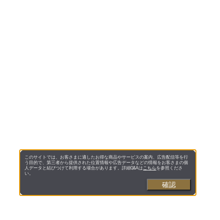
このサイトでは、お客さまに適したお得な商品やサービスの案内、広告配信等を行
う目的で、第三者から提供された位置情報や広告データなどの情報をお客さまの個
人データと結びつけて利用する場合があります。詳細Q&Aは
こちら
を参照くださ
い。
確認